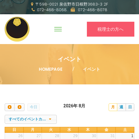
〒598-0021 泉佐野市日根野3683-3 2F
072-468-8068
072-468-8078
税理士の方へ
イベント
HOMEPAGE
イベント
2026年 8月
今日
月
週
日
すべてのイベントカテゴリー
日
月
火
水
木
金
土
26
27
28
29
30
31
1