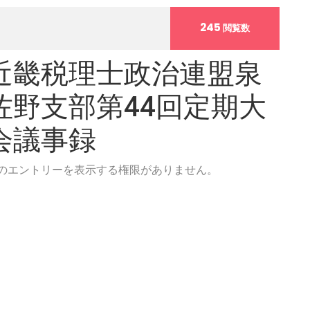
245
閲覧数
近畿税理士政治連盟泉
佐野支部第44回定期大
会議事録
のエントリーを表示する権限がありません。