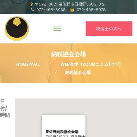
〒598-0021 泉佐野市日根野3683-3 2F
072-468-8068
072-468-8078
税理士の方へ
納税協会会場
HOMEPAGE
WEB会場（ZOOMによるｵﾝﾗｲﾝ)
納税協会会場
日
付/
時間
泉佐野納税協会会場