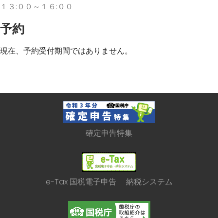
１３:００～１６:００
予約
現在、予約受付期間ではありません。
確定申告特集
e-Tax 国税電子申告 納税システム