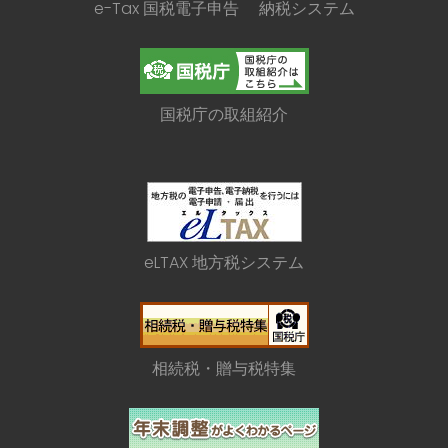
e-Tax 国税電子申告 納税システム
国税庁の取組紹介
eLTAX 地方税システム
相続税・贈与税特集