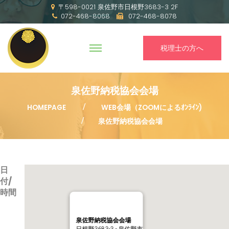
〒598-0021 泉佐野市日根野3683-3 2F
072-468-8068
072-468-8078
税理士の方へ
泉佐野納税協会会場
HOMEPAGE
WEB会場（ZOOMによるｵﾝﾗｲﾝ)
泉佐野納税協会会場
日
付/
時間
泉佐野納税協会会場